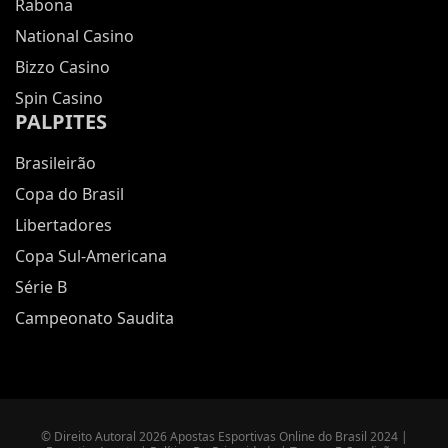
Rabona
National Casino
Bizzo Casino
Spin Casino
PALPITES
Brasileirão
Copa do Brasil
Libertadores
Copa Sul-Americana
Série B
Campeonato Saudita
© Direito Autoral 2026 Apostas Esportivas Online do Brasil 2024 |