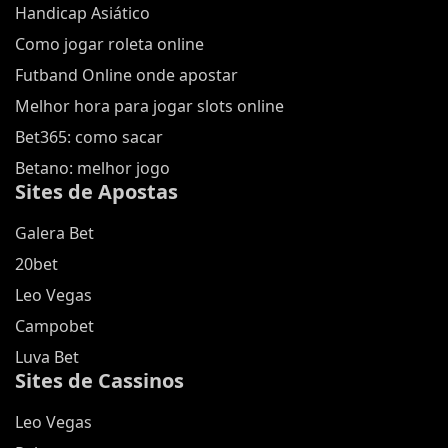
Handicap Asiático
Como jogar roleta online
Futband Online onde apostar
Melhor hora para jogar slots online
Bet365: como sacar
Betano: melhor jogo
Sites de Apostas
Galera Bet
20bet
Leo Vegas
Campobet
Luva Bet
Sites de Cassinos
Leo Vegas