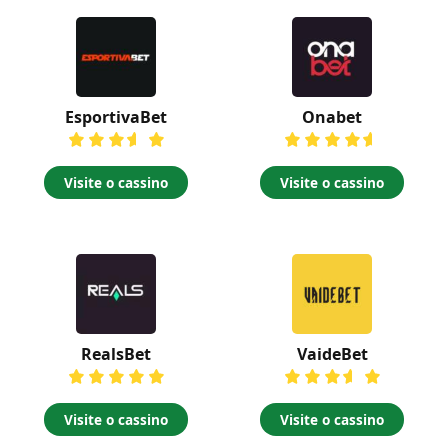
EsportivaBet
Onabet
Visite o cassino
Visite o cassino
RealsBet
VaideBet
Visite o cassino
Visite o cassino