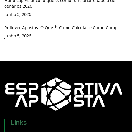
Handicap Asiático: o que é, como funcionar e tabela de
cenários 2026
junho 5, 2026
Rollover Apostas: O Que É, Como Calcular e Como Cumprir
junho 5, 2026
Links