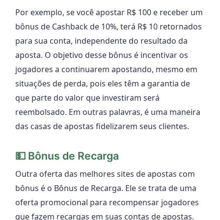
Por exemplo, se você apostar R$ 100 e receber um
bônus de Cashback de 10%, terá R$ 10 retornados
para sua conta, independente do resultado da
aposta. O objetivo desse bônus é incentivar os
jogadores a continuarem apostando, mesmo em
situações de perda, pois eles têm a garantia de
que parte do valor que investiram será
reembolsado. Em outras palavras, é uma maneira
das casas de apostas fidelizarem seus clientes.
💵 Bônus de Recarga
Outra oferta das melhores sites de apostas com
bônus é o Bônus de Recarga. Ele se trata de uma
oferta promocional para recompensar jogadores
que fazem recargas em suas contas de apostas.