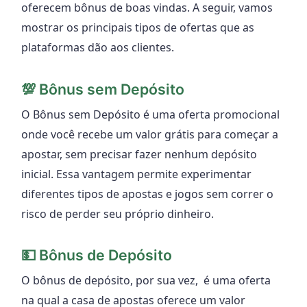
oferecem bônus de boas vindas. A seguir, vamos
mostrar os principais tipos de ofertas que as
plataformas dão aos clientes.
💯 Bônus sem Depósito
O Bônus sem Depósito é uma oferta promocional
onde você recebe um valor grátis para começar a
apostar, sem precisar fazer nenhum depósito
inicial. Essa vantagem permite experimentar
diferentes tipos de apostas e jogos sem correr o
risco de perder seu próprio dinheiro.
💵 Bônus de Depósito
O bônus de depósito, por sua vez, é uma oferta
na qual a casa de apostas oferece um valor