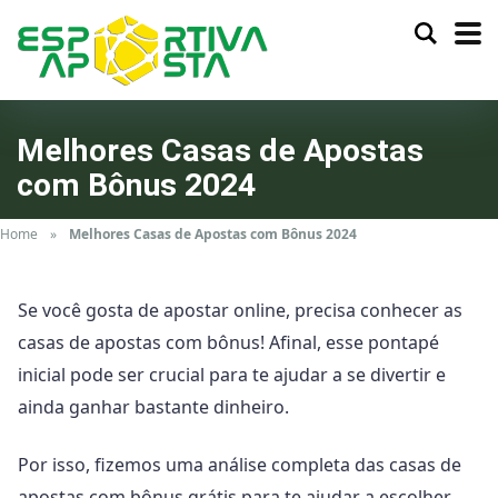
Melhores Casas de Apostas
com Bônus 2024
Home
»
Melhores Casas de Apostas com Bônus 2024
Se você gosta de apostar online, precisa conhecer as
casas de apostas com bônus! Afinal, esse pontapé
inicial pode ser crucial para te ajudar a se divertir e
ainda ganhar bastante dinheiro.
Por isso, fizemos uma análise completa das casas de
apostas com bônus grátis para te ajudar a escolher.