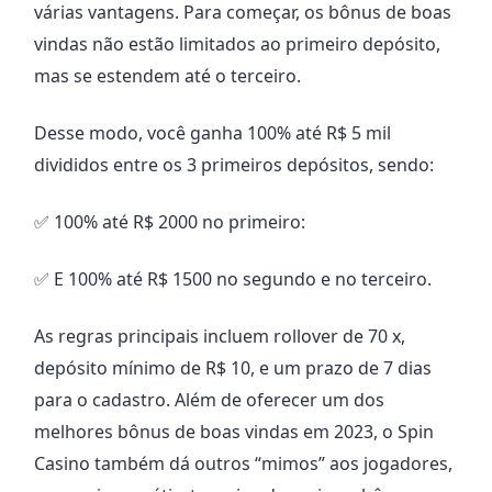
várias vantagens. Para começar, os bônus de boas
vindas não estão limitados ao primeiro depósito,
mas se estendem até o terceiro.
Desse modo, você ganha 100% até R$ 5 mil
divididos entre os 3 primeiros depósitos, sendo:
✅ 100% até R$ 2000 no primeiro:
✅ E 100% até R$ 1500 no segundo e no terceiro.
As regras principais incluem rollover de 70 x,
depósito mínimo de R$ 10, e um prazo de 7 dias
para o cadastro. Além de oferecer um dos
melhores bônus de boas vindas em 2023, o Spin
Casino também dá outros “mimos” aos jogadores,