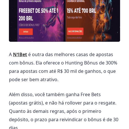
A
N1Bet
é outra das melhores casas de apostas
com bônus. Ela oferece o Hunting Bônus de 300%
para apostas com até R$ 30 mil de ganhos, o que
pode ser bem atrativo.
Além disso, você também ganha Free Bets
(apostas grátis), e não há rollover para o resgate.
Quanto às demais regras, após o primeiro
depósito, o prazo para reivindicar o bônus é de 30
dias.