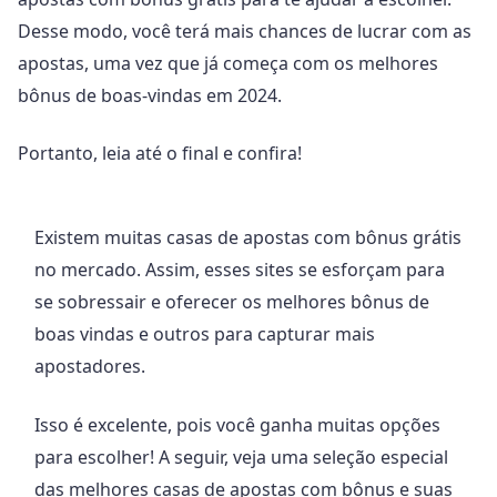
Desse modo, você terá mais chances de lucrar com as
apostas, uma vez que já começa com os melhores
bônus de boas-vindas em 2024.
Portanto, leia até o final e confira!
Existem muitas casas de apostas com bônus grátis
no mercado. Assim, esses sites se esforçam para
se sobressair e oferecer os melhores bônus de
boas vindas e outros para capturar mais
apostadores.
Isso é excelente, pois você ganha muitas opções
para escolher! A seguir, veja uma seleção especial
das melhores casas de apostas com bônus e suas