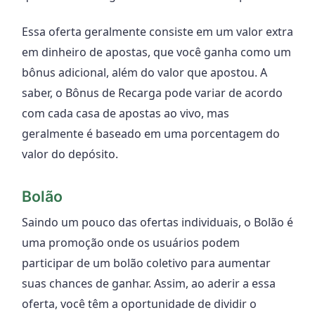
Essa oferta geralmente consiste em um valor extra
em dinheiro de apostas, que você ganha como um
bônus adicional, além do valor que apostou. A
saber, o Bônus de Recarga pode variar de acordo
com cada casa de apostas ao vivo, mas
geralmente é baseado em uma porcentagem do
valor do depósito.
Bolão
Saindo um pouco das ofertas individuais, o Bolão é
uma promoção onde os usuários podem
participar de um bolão coletivo para aumentar
suas chances de ganhar. Assim, ao aderir a essa
oferta, você têm a oportunidade de dividir o