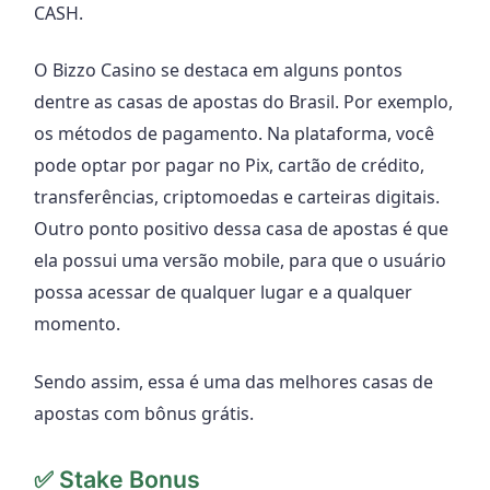
CASH.
O Bizzo Casino se destaca em alguns pontos
dentre as casas de apostas do Brasil. Por exemplo,
os métodos de pagamento. Na plataforma, você
pode optar por pagar no Pix, cartão de crédito,
transferências, criptomoedas e carteiras digitais.
Outro ponto positivo dessa casa de apostas é que
ela possui uma versão mobile, para que o usuário
possa acessar de qualquer lugar e a qualquer
momento.
Sendo assim, essa é uma das melhores casas de
apostas com bônus grátis.
✅ Stake Bonus