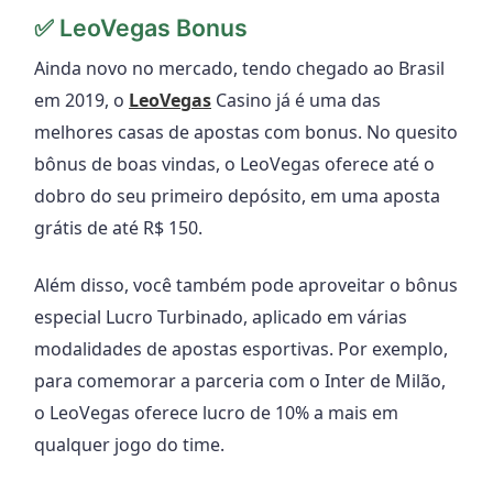
✅ LeoVegas Bonus
Ainda novo no mercado, tendo chegado ao Brasil
em 2019, o
LeoVegas
Casino já é uma das
melhores casas de apostas com bonus. No quesito
bônus de boas vindas, o LeoVegas oferece até o
dobro do seu primeiro depósito, em uma aposta
grátis de até R$ 150.
Além disso, você também pode aproveitar o bônus
especial Lucro Turbinado, aplicado em várias
modalidades de apostas esportivas. Por exemplo,
para comemorar a parceria com o Inter de Milão,
o LeoVegas oferece lucro de 10% a mais em
qualquer jogo do time.