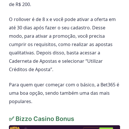
de R$ 200.
O rollover é de 8 x e você pode ativar a oferta em
até 30 dias após fazer o seu cadastro. Desse
modo, para ativar a promoção, você precisa
cumprir os requisitos, como realizar as apostas
qualitativas. Depois disso, basta acessar a
Caderneta de Apostas e selecionar “Utilizar
Créditos de Aposta”.
Para quem quer começar com o básico, a Bet365 é
uma boa opção, sendo também uma das mais
populares.
✅ Bizzo Casino Bonus