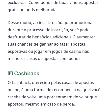
exclusivas. Como bônus de boas-vindas, apostas
grátis ou odds melhoradas.
Desse modo, ao inserir o código promocional
durante o processo de inscrição, você pode
desfrutar de benefícios adicionais. E aumentar
suas chances de ganhar ao fazer apostas
esportivas ou jogar em jogos de casino nas
melhores casas de apostas com bonus.
💵 Cashback
O Cashback, oferecido pelas casas de apostas
online, é uma forma de recompensa na qual você
recebe de volta uma porcentagem do valor que
apostou, mesmo em caso de perda.