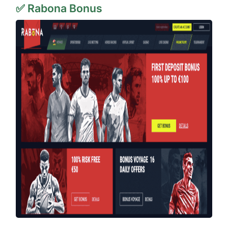
✅ Rabona Bonus