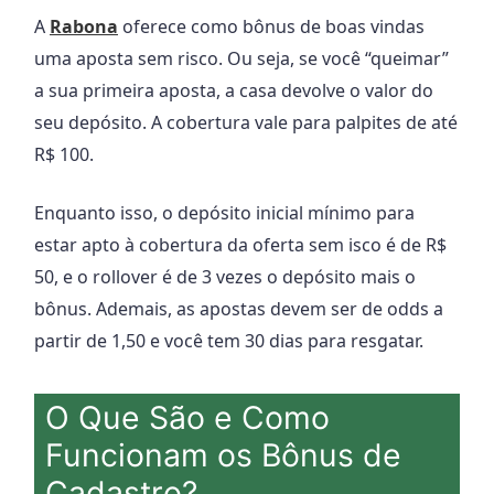
A
Rabona
oferece como bônus de boas vindas
uma aposta sem risco. Ou seja, se você “queimar”
a sua primeira aposta, a casa devolve o valor do
seu depósito. A cobertura vale para palpites de até
R$ 100.
Enquanto isso, o depósito inicial mínimo para
estar apto à cobertura da oferta sem isco é de R$
50, e o rollover é de 3 vezes o depósito mais o
bônus. Ademais, as apostas devem ser de odds a
partir de 1,50 e você tem 30 dias para resgatar.
O Que São e Como
Funcionam os Bônus de
Cadastro?