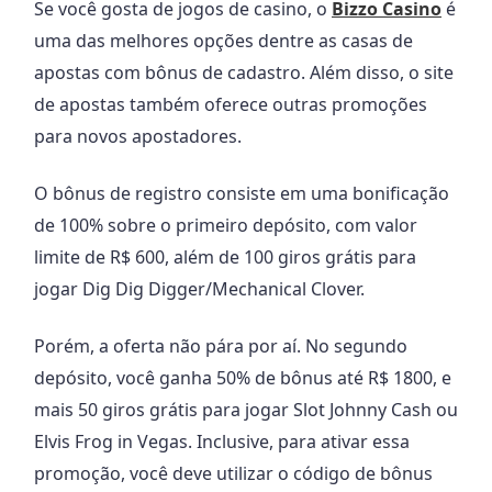
Se você gosta de jogos de casino, o
Bizzo Casino
é
uma das melhores opções dentre as casas de
apostas com bônus de cadastro. Além disso, o site
de apostas também oferece outras promoções
para novos apostadores.
O bônus de registro consiste em uma bonificação
de 100% sobre o primeiro depósito, com valor
limite de R$ 600, além de 100 giros grátis para
jogar Dig Dig Digger/Mechanical Clover.
Porém, a oferta não pára por aí. No segundo
depósito, você ganha 50% de bônus até R$ 1800, e
mais 50 giros grátis para jogar Slot Johnny Cash ou
Elvis Frog in Vegas. Inclusive, para ativar essa
promoção, você deve utilizar o código de bônus