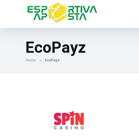
EcoPayz
Home
»
EcoPayz