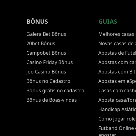
BÔNUS
GUIAS
Galera Bet Bônus
Melhores casas 
20bet Bônus
Novas casas de 
Campobet Bônus
Apostas de Fute
Casino Friday Bônus
Apostas com ca
Joo Casino Bônus
Apostas com Bit
Bônus no Cadastro
Apostas em eSp
Bônus grátis no cadastro
Casas com cash
Bônus de Boas-vindas
Aposta casa/for
Handicap Asiáti
Como jogar role
Futband Online
apostar