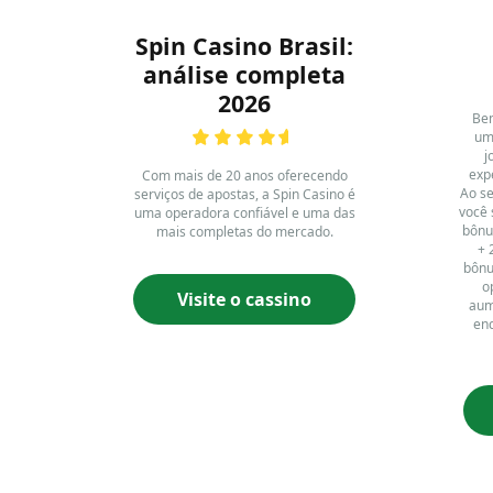
Spin Casino Brasil:
análise completa
2026
Bem
um
j
expe
Com mais de 20 anos oferecendo
Ao se
serviços de apostas, a Spin Casino é
você 
uma operadora confiável e uma das
bônu
mais completas do mercado.
+ 
bônu
o
Visite o cassino
aum
enq