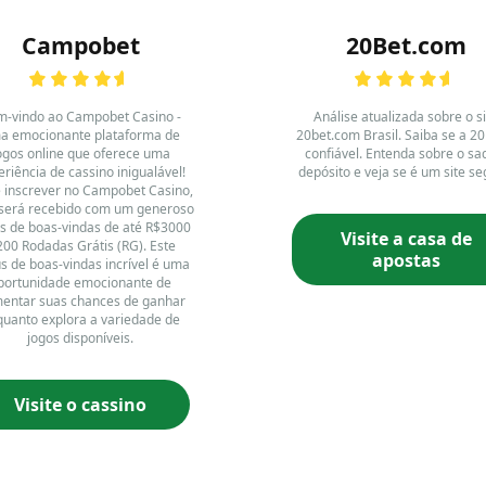
Campobet
20Bet.com
-vindo ao Campobet Casino -
Análise atualizada sobre o s
a emocionante plataforma de
20bet.com Brasil. Saiba se a 20
ogos online que oferece uma
confiável. Entenda sobre o sa
riência de cassino inigualável!
depósito e veja se é um site se
 inscrever no Campobet Casino,
será recebido com um generoso
s de boas-vindas de até R$3000
Visite a casa de
200 Rodadas Grátis (RG). Este
apostas
s de boas-vindas incrível é uma
portunidade emocionante de
entar suas chances de ganhar
uanto explora a variedade de
jogos disponíveis.
Visite o cassino