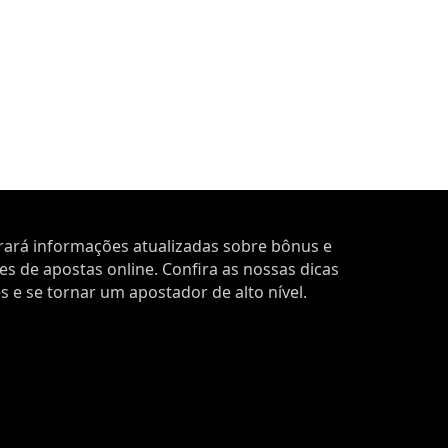
ará informações atualizadas sobre bônus e
s de apostas online. Confira as nossas dicas
s e se tornar um apostador de alto nível.