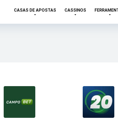
CASAS DE APOSTAS
CASSINOS
FERRAMEN