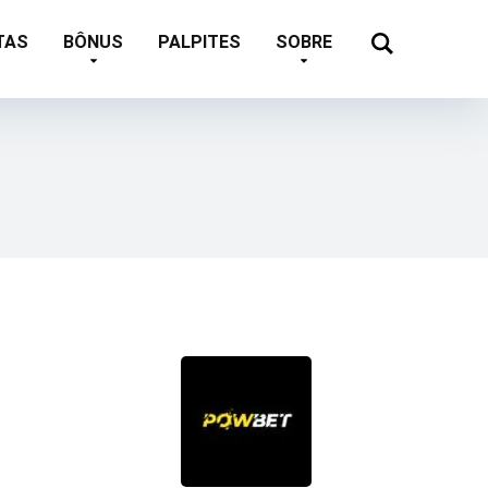
TAS
BÔNUS
PALPITES
SOBRE