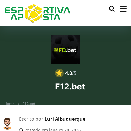
4.8
/5
F12.bet
Home
»
F12.bet
Escrito por
Luri Albuquerque
Postado em janeiro 28, 2026