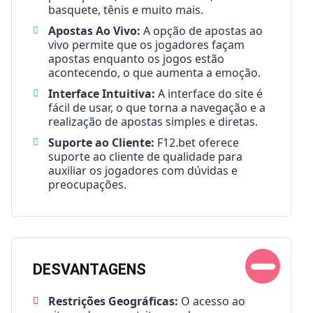
basquete, tênis e muito mais.
Apostas Ao Vivo:
A opção de apostas ao
vivo permite que os jogadores façam
apostas enquanto os jogos estão
acontecendo, o que aumenta a emoção.
Interface Intuitiva:
A interface do site é
fácil de usar, o que torna a navegação e a
realização de apostas simples e diretas.
Suporte ao Cliente:
F12.bet oferece
suporte ao cliente de qualidade para
auxiliar os jogadores com dúvidas e
preocupações.
DESVANTAGENS
Restrições Geográficas:
O acesso ao