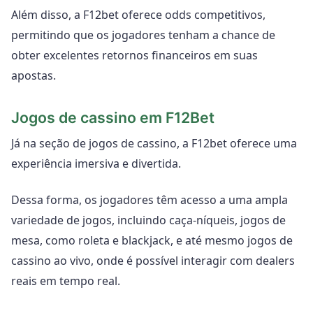
Além disso, a F12bet oferece odds competitivos,
permitindo que os jogadores tenham a chance de
obter excelentes retornos financeiros em suas
apostas.
Jogos de cassino em F12Bet
Já na seção de jogos de cassino, a F12bet oferece uma
experiência imersiva e divertida.
Dessa forma, os jogadores têm acesso a uma ampla
variedade de jogos, incluindo caça-níqueis, jogos de
mesa, como roleta e blackjack, e até mesmo jogos de
cassino ao vivo, onde é possível interagir com dealers
reais em tempo real.