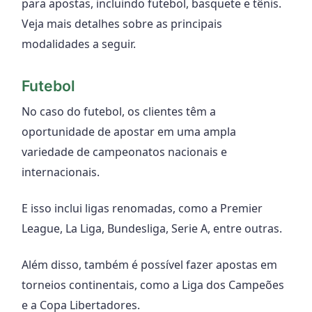
para apostas, incluindo futebol, basquete e tênis.
Veja mais detalhes sobre as principais
modalidades a seguir.
Futebol
No caso do futebol, os clientes têm a
oportunidade de apostar em uma ampla
variedade de campeonatos nacionais e
internacionais.
E isso inclui ligas renomadas, como a Premier
League, La Liga, Bundesliga, Serie A, entre outras.
Além disso, também é possível fazer apostas em
torneios continentais, como a Liga dos Campeões
e a Copa Libertadores.