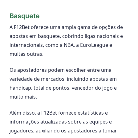
Basquete
A F12Bet oferece uma ampla gama de opções de
apostas em basquete, cobrindo ligas nacionais e
internacionais, como a NBA, a EuroLeague e
muitas outras.
Os apostadores podem escolher entre uma
variedade de mercados, incluindo apostas em
handicap, total de pontos, vencedor do jogo e
muito mais.
Além disso, a F12Bet fornece estatísticas e
informações atualizadas sobre as equipes e
jogadores, auxiliando os apostadores a tomar