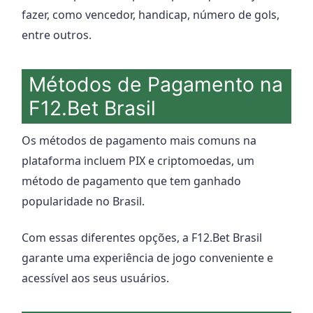
fazer, como vencedor, handicap, número de gols,
entre outros.
Métodos de Pagamento na
F12.Bet Brasil
Os métodos de pagamento mais comuns na
plataforma incluem PIX e criptomoedas, um
método de pagamento que tem ganhado
popularidade no Brasil.
Com essas diferentes opções, a F12.Bet Brasil
garante uma experiência de jogo conveniente e
acessível aos seus usuários.