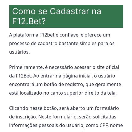
Como se Cadastrar na
F12.Bet?
A plataforma F12bet é confiável e oferece um
processo de cadastro bastante simples para os
usuários.
Primeiramente, é necessário acessar o site oficial
da F12Bet. Ao entrar na página inicial, o usuário
encontrará um botão de registro, que geralmente
está localizado no canto superior direito da tela.
Clicando nesse botão, será aberto um formulário
de inscrição. Neste formulário, serão solicitadas
informações pessoais do usuário, como CPF, nome