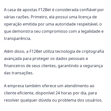
A casa de apostas F12Bet é considerada confiável por
várias razões. Primeiro, ela possui uma licença de
operação emitida por uma autoridade respeitável, o
que demonstra seu compromisso com a legalidade e
transparência.
Além disso, a F12Bet utiliza tecnologia de criptografia
avançada para proteger os dados pessoais e
financeiros de seus clientes, garantindo a segurança
das transações.
A empresa também oferece um atendimento ao
cliente eficiente, disponível 24 horas por dia, para
resolver qualquer dúvida ou problema dos usuários.