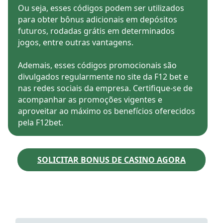
Ou seja, esses códigos podem ser utilizados
para obter bônus adicionais em depósitos
futuros, rodadas grátis em determinados
jogos, entre outras vantagens.
Ademais, esses códigos promocionais são
divulgados regularmente no site da F12 bet e
nas redes sociais da empresa. Certifique-se de
acompanhar as promoções vigentes e
aproveitar ao máximo os benefícios oferecidos
pela F12bet.
SOLICITAR BONUS DE CASINO AGORA