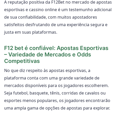
A reputação positiva da F12Bet no mercado de apostas
esportivas e cassino online é um testemunho adicional
de sua confiabilidade, com muitos apostadores
satisfeitos desfrutando de uma experiência segura e
justa em suas plataformas.
F12 bet é confiável: Apostas Esportivas
– Variedade de Mercados e Odds
Competitivas
No que diz respeito às apostas esportivas, a
plataforma conta com uma grande variedade de
mercados disponíveis para os jogadores escolherem.
Seja futebol, basquete, tênis, corridas de cavalos ou
esportes menos populares, os jogadores encontrarão
uma ampla gama de opções de apostas para explorar.