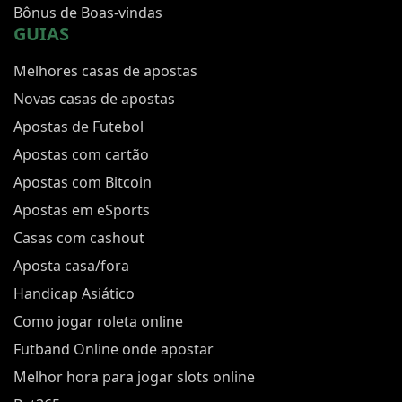
Bônus de Boas-vindas
GUIAS
Melhores casas de apostas
Novas casas de apostas
Apostas de Futebol
Apostas com cartão
Apostas com Bitcoin
Apostas em eSports
Casas com cashout
Aposta casa/fora
Handicap Asiático
Como jogar roleta online
Futband Online onde apostar
Melhor hora para jogar slots online