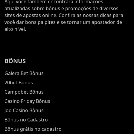
Aqui você também encontrará informações
atualizadas sobre bônus e promoções de diversos
sites de apostas online. Confira as nossas dicas para
você dar bons palpites e se tornar um apostador de
alto nível.
BÔNUS
Galera Bet Bônus
20bet Bônus
Campobet Bônus
Casino Friday Bônus
Joo Casino Bônus
Bônus no Cadastro
Bônus grátis no cadastro