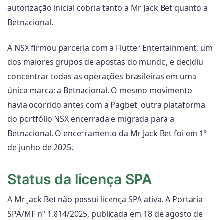
autorização inicial cobria tanto a Mr Jack Bet quanto a
Betnacional.
A NSX firmou parceria com a Flutter Entertainment, um
dos maiores grupos de apostas do mundo, e decidiu
concentrar todas as operações brasileiras em uma
única marca: a Betnacional. O mesmo movimento
havia ocorrido antes com a Pagbet, outra plataforma
do portfólio NSX encerrada e migrada para a
Betnacional. O encerramento da Mr Jack Bet foi em 1º
de junho de 2025.
Status da licença SPA
A Mr Jack Bet não possui licença SPA ativa. A Portaria
SPA/MF nº 1.814/2025, publicada em 18 de agosto de