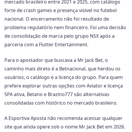
mercado brasileiro entre 2021 e 2025, com catálogo
forte de crash games e presença visível no futebol
nacional. O encerramento não foi resultado de
problema regulatório nem financeiro. Foi uma decisão
de consolidação de marca pelo grupo NSX após a
parceria com a Flutter Entertainment.
Para o apostador que buscava a Mr Jack Bet, o
caminho mais direto é a Betnacional, que herdou os
usuários, o catálogo e a licença do grupo. Para quem
prefere explorar outras opções com Aviator e licença
SPA ativa, Betano e Brazino777 são alternativas
consolidadas com histórico no mercado brasileiro.
A Esportiva Aposta não recomenda acessar qualquer
site que ainda opere sob o nome Mr Jack Bet em 2026.