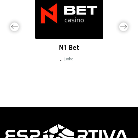
N1 Bet
junho
20, 2023