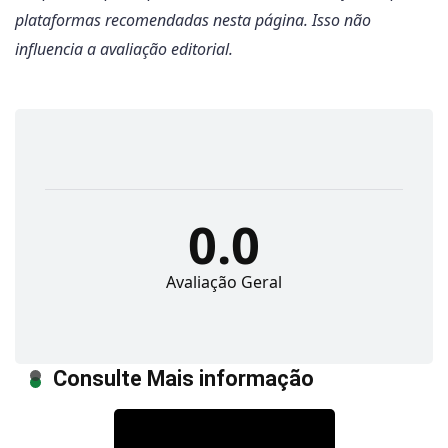
plataformas recomendadas nesta página. Isso não
influencia a avaliação editorial.
0.0
Avaliação Geral
Consulte Mais informação