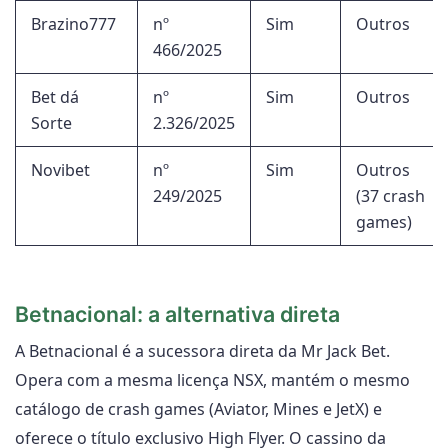
Brazino777
nº
Sim
Outros
466/2025
Bet dá
nº
Sim
Outros
Sorte
2.326/2025
Novibet
nº
Sim
Outros
249/2025
(37 crash
games)
Betnacional: a alternativa direta
A Betnacional é a sucessora direta da Mr Jack Bet.
Opera com a mesma licença NSX, mantém o mesmo
catálogo de crash games (Aviator, Mines e JetX) e
oferece o título exclusivo High Flyer. O cassino da