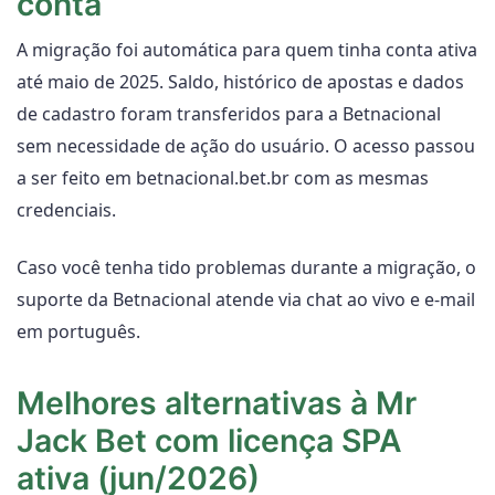
conta
A migração foi automática para quem tinha conta ativa
até maio de 2025. Saldo, histórico de apostas e dados
de cadastro foram transferidos para a Betnacional
sem necessidade de ação do usuário. O acesso passou
a ser feito em betnacional.bet.br com as mesmas
credenciais.
Caso você tenha tido problemas durante a migração, o
suporte da Betnacional atende via chat ao vivo e e-mail
em português.
Melhores alternativas à Mr
Jack Bet com licença SPA
ativa (jun/2026)