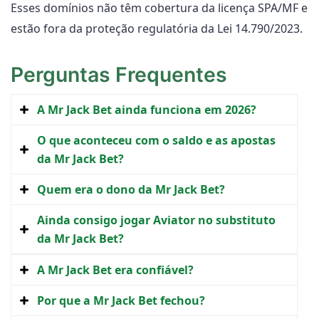
Esses domínios não têm cobertura da licença SPA/MF e
estão fora da proteção regulatória da Lei 14.790/2023.
Perguntas Frequentes
A Mr Jack Bet ainda funciona em 2026?
O que aconteceu com o saldo e as apostas
Não. A Mr Jack Bet encerrou as operações em
da Mr Jack Bet?
1º de junho de 2025. O domínio mrjack.bet.br
foi excluído formalmente da licença SPA/MF
Quem era o dono da Mr Jack Bet?
pela Portaria nº 1.814/2025. A plataforma não
Os saldos e o histórico de apostas foram
aceita novos cadastros nem depósitos com
migrados automaticamente para a
Ainda consigo jogar Aviator no substituto
A Mr Jack Bet era operada pela NSX Brasil S.A.
cobertura regulatória.
Betnacional. A migração foi realizada pelo
da Mr Jack Bet?
(CNPJ 55.056.104/0001-00). O grupo NSX opera
grupo NSX sem necessidade de ação do
exclusivamente com a marca Betnacional no
usuário. O acesso à conta passou a ser feito
A Mr Jack Bet era confiável?
Brasil, em parceria com a Flutter
Sim. A Betnacional, plataforma sucessora,
em betnacional.bet.br.
Entertainment.
oferece Aviator (Spribe), Mines, JetX e o crash
Por que a Mr Jack Bet fechou?
Sim, enquanto operou. A plataforma
game exclusivo High Flyer. Outras alternativas