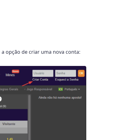
ê a opção de criar uma nova conta: