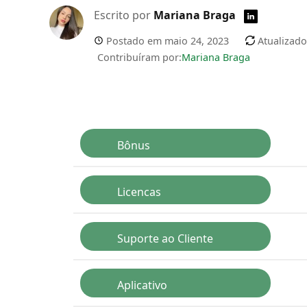
Escrito por
Mariana Braga
Postado em maio 24, 2023
Atualizado
Contribuíram por:
Mariana Braga
Bônus
Licencas
Suporte ao Cliente
Aplicativo