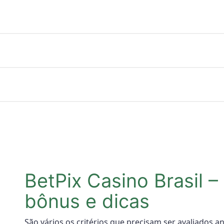
BetPix Casino Brasil 
bônus e dicas
São vários os critérios que precisam ser avaliados a