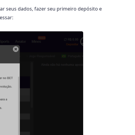
ar seus dados, fazer seu primeiro depósito e
essar: