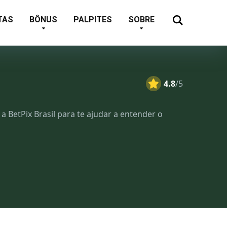
TAS
BÔNUS
PALPITES
SOBRE
4.8
/5
a BetPix Brasil para te ajudar a entender o