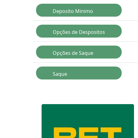
Deposito Minimo
Opções de Despositos
Opções de Saque
Saque