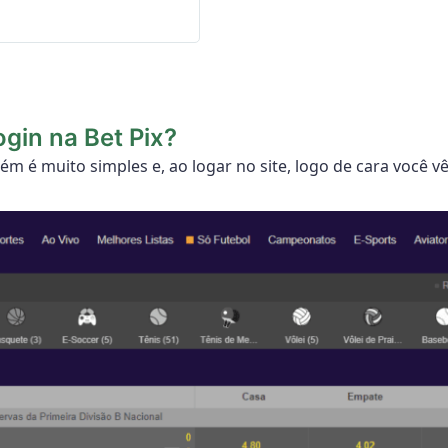
gin na Bet Pix?
m é muito simples e, ao logar no site, logo de cara você v