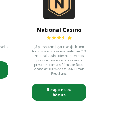
National Casino
odadas
Já pensou em jogar Blackjack com
transmissão vivo e um dealer real? O
National Casino oferecer diversos
jogos de cassino ao vivo e ainda
presentei com um Bônus de Boas-
vindas de 100% de até R$600 mais
Free Spins.
Resgate seu
bônus