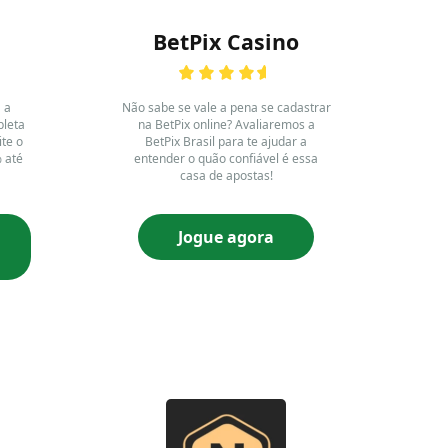
BetPix Casino
 a
Não sabe se vale a pena se cadastrar
leta
na BetPix online? Avaliaremos a
te o
BetPix Brasil para te ajudar a
 até
entender o quão confiável é essa
casa de apostas!
Jogue agora