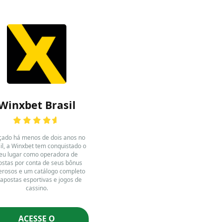
Winxbet Brasil
çado há menos de dois anos no
il, a Winxbet tem conquistado o
eu lugar como operadora de
ostas por conta de seus bônus
erosos e um catálogo completo
 apostas esportivas e jogos de
cassino.
ACESSE O