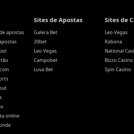
Sites de Apostas
Sites de 
de apostas
Galera Bet
Leo Vegas
apostas
20bet
Rabona
bol
Leo Vegas
National Cas
rtão
Campobet
Bizzo Casino
coin
Luva Bet
Spin Casino
orts
out
a
co
ta online
 onde