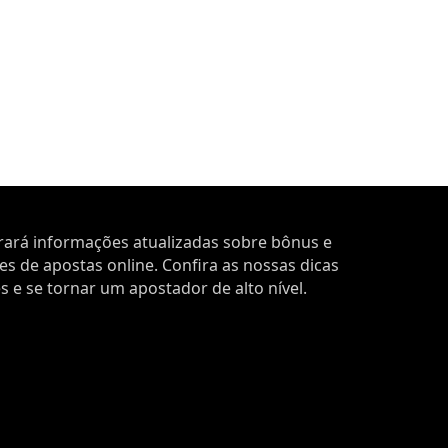
ará informações atualizadas sobre bônus e
s de apostas online. Confira as nossas dicas
s e se tornar um apostador de alto nível.